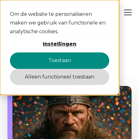
Om de website te personaliseren
maken we gebruik van functionele en
analytische cookies.
ONZE INSIGHTS
Instellingen
NL
EN
Toestaan
Alleen functioneel toestaan
Wat wij doen
Cases
Over ons
Insights
Werken bij
Contact
S