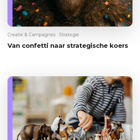
C
W
A
Creatie & Campagnes
Strategie
D
Van confetti naar strategische koers
E
In
E
H
E
Sh