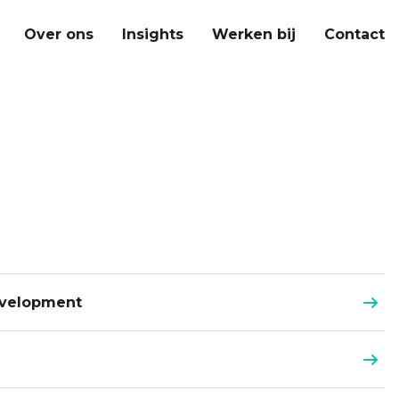
Over ons
Insights
Werken bij
Contact
nt
evelopment