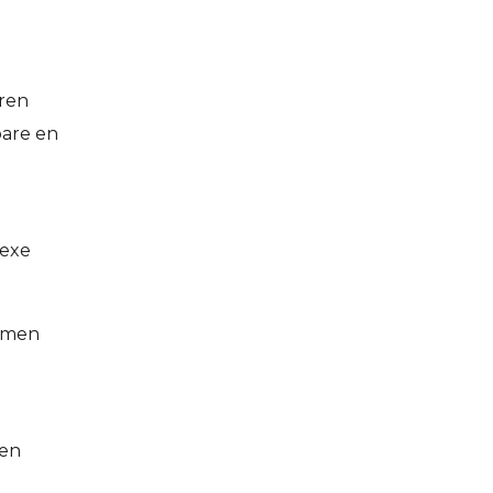
aren
bare en
lexe
temen
ven