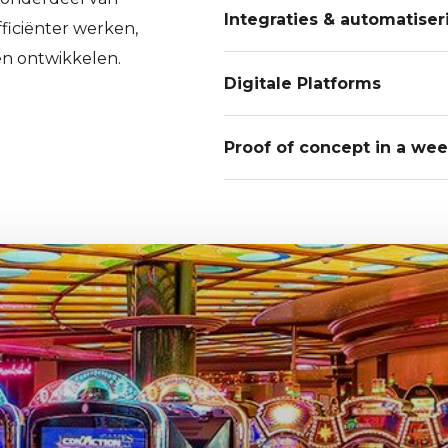
In-housing
Integraties & automatiser
ficiënter werken,
Endeavour Grip
en ontwikkelen.
HubSpot
Digitale Platforms
Endeavour E-commerce
Proof of concept in a we
Shopify