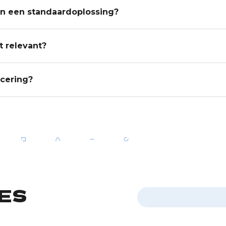
an een standaardoplossing?
t relevant?
ncering?
ES