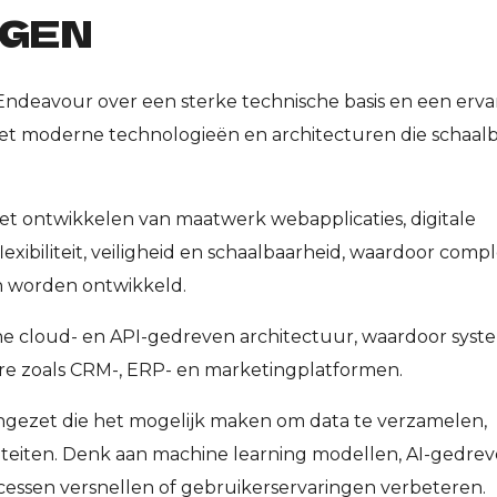
NGEN
 Endeavour over een sterke technische basis en een erv
t moderne technologieën en architecturen die schaal
et ontwikkelen van maatwerk webapplicaties, digitale
exibiliteit, veiligheid en schaalbaarheid, waardoor comp
en worden ontwikkeld.
 cloud- en API-gedreven architectuur, waardoor sys
e zoals CRM-, ERP- en marketingplatformen.
ngezet die het mogelijk maken om data te verzamelen,
aliteiten. Denk aan machine learning modellen, AI-gedre
cessen versnellen of gebruikerservaringen verbeteren.