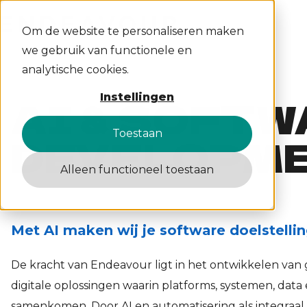
Om de website te personaliseren maken
we gebruik van functionele en
analytische cookies.
AI & SOFT
Instellingen
Toestaan
DEVELOPM
Alleen functioneel toestaan
Met AI maken wij je software doelstelli
De kracht van Endeavour ligt in het ontwikkelen van
digitale oplossingen waarin platforms, systemen, data
samenkomen. Door AI en automatisering als integraal