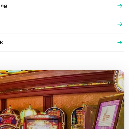
ing
ek