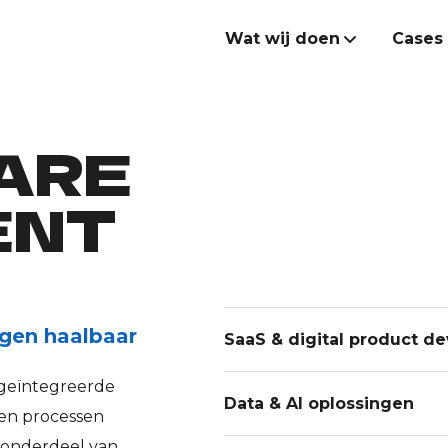
Wat wij doen
Cases
WARE
Strategie
ENT
Creatie & campagnes
Websites & e-commerce
AI & software developme
ngen haalbaar
SaaS & digital product d
Data & performance
 geïntegreerde
Data & AI oplossingen
 en processen
Endeavour Heroes
 onderdeel van