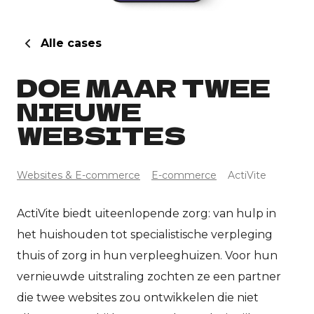
E
Alle cases
In
DOE MAAR TWEE
NIEUWE
E
WEBSITES
H
Websites & E-commerce
E-commerce
ActiVite
E
Sh
ActiVite biedt uiteenlopende zorg: van hulp in
het huishouden tot specialistische verpleging
thuis of zorg in hun verpleeghuizen. Voor hun
vernieuwde uitstraling zochten ze een partner
die twee websites zou ontwikkelen die niet