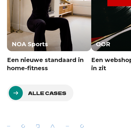
NOA Sports
OOR
Een nieuwe standaard in
Een websho
home-fitness
in zit
ALLE CASES