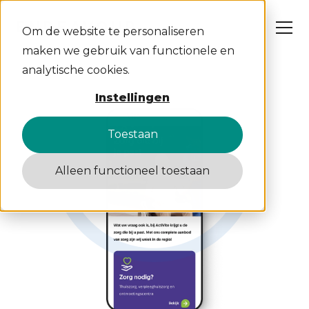
Om de website te personaliseren
maken we gebruik van functionele en
analytische cookies.
Wat wij doen
Instellingen
Cases
Over ons
Insights
Toestaan
Werken bij
Contact
Alleen functioneel toestaan
S
C
W
A
D