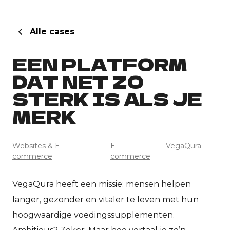
E
Alle cases
In
EEN PLATFORM
DAT NET ZO
E
STERK IS ALS JE
H
MERK
E
Websites & E-
E-
VegaQura
Sh
commerce
commerce
VegaQura heeft een missie: mensen helpen
langer, gezonder en vitaler te leven met hun
hoogwaardige voedingssupplementen.