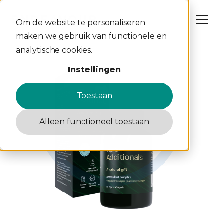
Om de website te personaliseren
maken we gebruik van functionele en
analytische cookies.
Wat wij doen
Instellingen
Cases
Over ons
Insights
Toestaan
Werken bij
Contact
Alleen functioneel toestaan
S
C
W
A
D