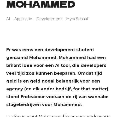
MOHAMMED
E
AI
Applicatie
Development
Myra Schaaf
In
E
H
Er was eens een development student
genaamd Mohammed. Mohammed had een
brilant idee voor een AI tool, die developers
E
veel tijd zou kunnen besparen. Omdat tijd
Sh
geld is en geld nogal belangrijk voor een
agency (en elk ander bedrijf, for that matter)
stond Endeavour vooraan de rij van wannabe
stagebedrijven voor Mohammed.
Lucky us, want Mohammed koos voor Endeavour