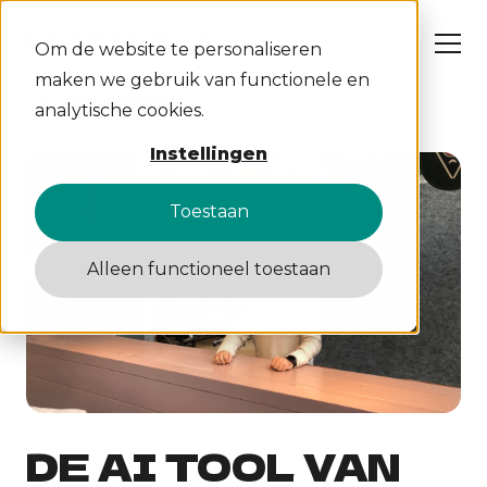
Om de website te personaliseren
maken we gebruik van functionele en
Alle insights
analytische cookies.
Wat wij doen
Instellingen
Cases
Over ons
Insights
Toestaan
Werken bij
Contact
Alleen functioneel toestaan
S
C
W
A
DE AI TOOL VAN
D