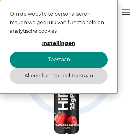
Om de website te personaliseren
maken we gebruik van functionele en
analytische cookies.
Wat wij doen
Instellingen
Cases
Over ons
Insights
Toestaan
Werken bij
Contact
Alleen functioneel toestaan
S
C
W
A
D