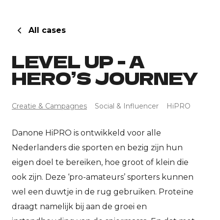
E
All cases
In
LEVEL UP - A
HERO’S JOURNEY
E
H
Creatie & Campagnes
Social & Influencer
HiPRO
E
Danone HiPRO is ontwikkeld voor alle
Sh
Nederlanders die sporten en bezig zijn hun
eigen doel te bereiken, hoe groot of klein die
ook zijn. Deze ‘pro-amateurs’ sporters kunnen
wel een duwtje in de rug gebruiken. Proteïne
draagt namelijk bij aan de groei en