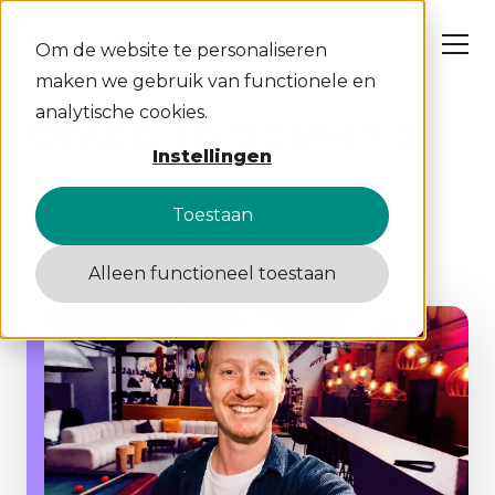
Om de website te personaliseren
maken we gebruik van functionele en
analytische cookies.
ONZE INSIGHTS
Instellingen
NL
EN
Toestaan
Alleen functioneel toestaan
Wat wij doen
Cases
Over ons
Insights
Werken bij
Contact
S