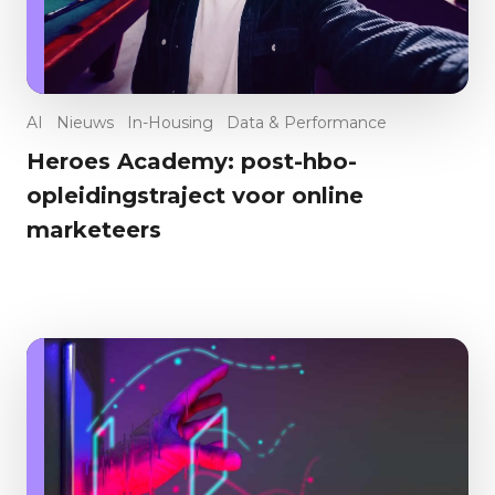
C
W
A
AI
Nieuws
In-Housing
Data & Performance
D
Heroes Academy: post-hbo-
opleidingstraject voor online
E
marketeers
In
E
H
E
Sh