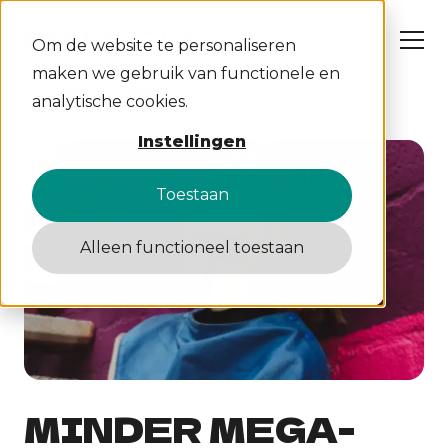
Om de website te personaliseren
maken we gebruik van functionele en
Alle insights
analytische cookies.
Wat wij doen
Instellingen
Cases
Over ons
Insights
Toestaan
Werken bij
Contact
Alleen functioneel toestaan
S
C
W
A
MINDER MEGA-
D