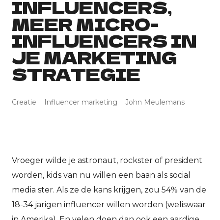
INFLUENCERS,
MEER MICRO-
E
INFLUENCERS IN
In
JE MARKETING
STRATEGIE
E
H
Creatie
Influencer marketing
John Meulemans
E
Sh
Vroeger wilde je astronaut, rockster of president
worden, kids van nu willen een baan als social
media ster. Als ze de kans krijgen, zou 54% van de
18-34 jarigen influencer willen worden (weliswaar
in Amerika). En velen doen dan ook een aardige