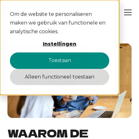
Om de website te personaliseren
maken we gebruik van functionele en
All insights
analytische cookies.
Wat wij doen
Instellingen
Cases
Over ons
Insights
Toestaan
Werken bij
Contact
Alleen functioneel toestaan
S
C
W
A
WAAROM DE
D