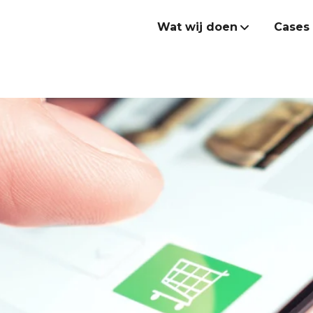
Wat wij doen
Cases
Strategie
Creatie & campagnes
Websites & e-commerce
AI & software developme
Data & performance
Endeavour Heroes