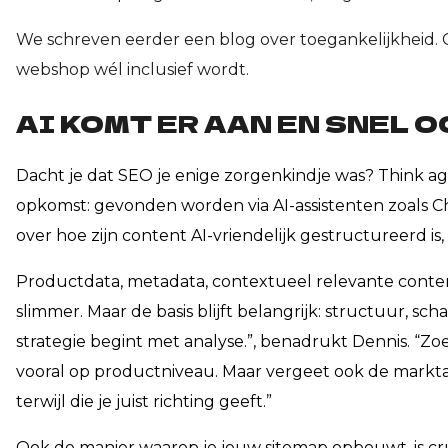
We schreven eerder een blog over toegankelijkheid.
webshop wél inclusief wordt.
AI KOMT ER AAN EN SNEL O
Dacht je dat SEO je enige zorgenkindje was? Think aga
opkomst: gevonden worden via AI-assistenten zoals Ch
over hoe zijn content AI-vriendelijk gestructureerd is, 
Productdata, metadata, contextueel relevante conten
slimmer. Maar de basis blijft belangrijk: structuur, s
strategie begint met analyse.”, benadrukt Dennis. “Zoe
vooral op productniveau. Maar vergeet ook de markta
terwijl die je juist richting geeft.”
Ook de manier waarop je jouw sitemap opbouwt, is cruci