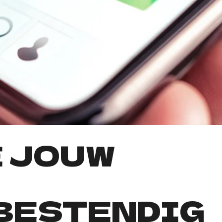
In-housing
Endeavour Grip
HubSpot
Endeavour E-commerce
Shopify
E JOUW
BESTENDIG