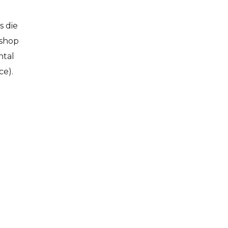
s die
bshop
ntal
ce).