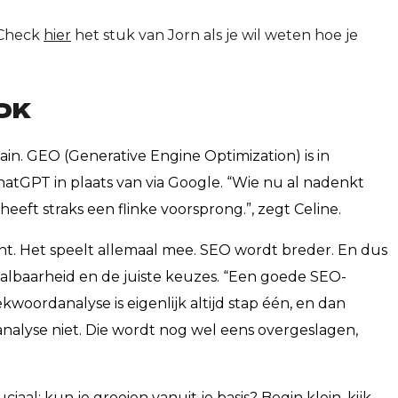
 Check
hier
het stuk van Jorn als je wil weten hoe je
OK
in. GEO (Generative Engine Optimization) is in
atGPT in plaats van via Google. “Wie nu al nadenkt
heeft straks een flinke voorsprong.”, zegt Celine.
t. Het speelt allemaal mee. SEO wordt breder. En dus
chaalbaarheid en de juiste keuzes. “Een goede SEO-
kwoordanalyse is eigenlijk altijd stap één, en dan
nalyse niet. Die wordt nog wel eens overgeslagen,
aal: kun je groeien vanuit je basis? Begin klein, kijk